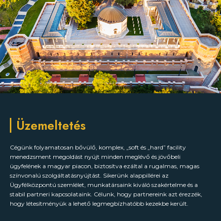
Üzemeltetés
Cégünk folyamatosan bővülő, komplex, „soft és „hard” facility
menedzsment megoldást nyújt minden meglévő és jövőbeli
ügyfelének a magyar piacon, biztosítva ezáltal a rugalmas, magas
színvonalú szolgáltatásnyújtást. Sikerünk alappillérei az
Ügyfélközpontú szemlélet, munkatársaink kiváló szakértelme és a
stabil partneri kapcsolataink. Célunk, hogy partnereink azt érezzék,
hogy létesítményük a lehető legmegbízhatóbb kezekbe került.