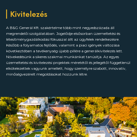
Kivitelezés
A B&G Generál Kft. szakértelme több mint negyedszázada áll
megrendelői szolgálatában. Jogelődje elsősorban üzemeltetési és
létesítménygazdálkodási fókusszal állt az ügyfelek rendelkezésre.
Később a folyamatos fejlődés, valamint a piaci igények változása
következtében a tevékenység újabb pillére a generálkivitelezés lett.
Növekedésünk a sikeres szakmai munkánkat tanúsítja. Az egyes
üzemeltetési és kivitelezési projektek méretétől és jellegétől függetlenül
elkötelezettek vagyunk amellett, hogy személyre szabott, innovatív,
minőségvezérelt megoldásokat hozzunk létre.